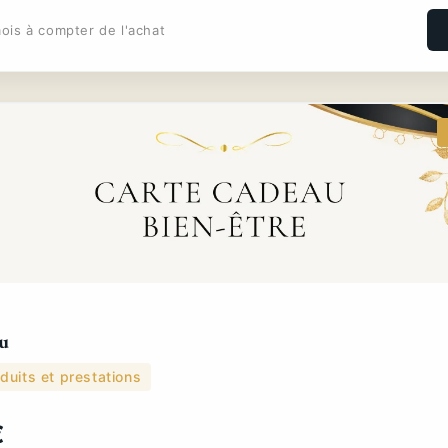
ois à compter de l'achat
u
duits et prestations
€