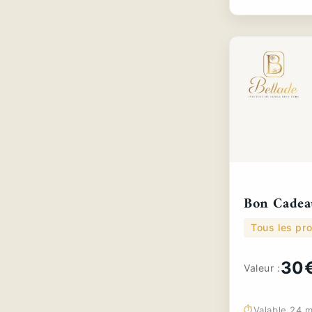
Bon Cadea
Tous les pro
30
Valeur :
⏱️
Valable 24 m