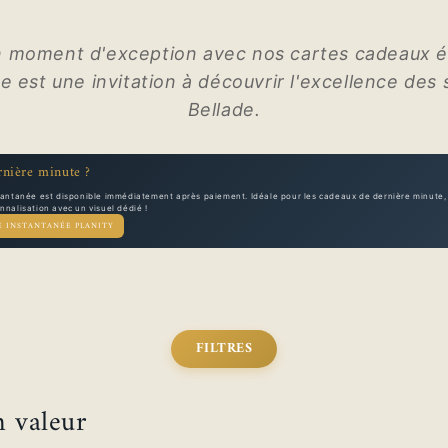
n moment d'exception avec nos cartes cadeaux é
 est une invitation à découvrir l'excellence des s
Bellade.
nière minute ?
tantanée est disponible immédiatement après paiement. Idéale pour les cadeaux de dernière minute, 
nalisation avec un visuel dédié !
E INSTANTANÉE PLANITY
FILTRES
 valeur