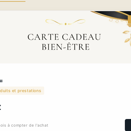
u
duits et prestations
€
ois à compter de l'achat