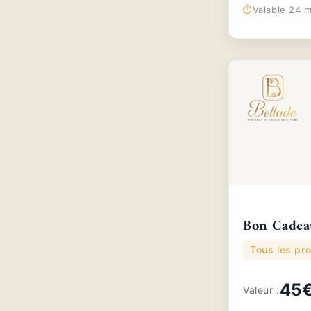
⏱️
Valable 24 m
Bon Cadea
Tous les pro
45
Valeur :