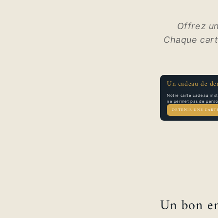
Offrez u
Chaque carte
Un cadeau de der
Notre carte cadeau ins
ne permet pas de person
OBTENIR UNE CART
Un bon en