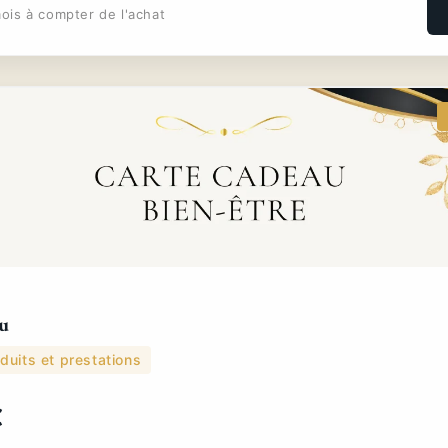
ois à compter de l'achat
u
duits et prestations
€