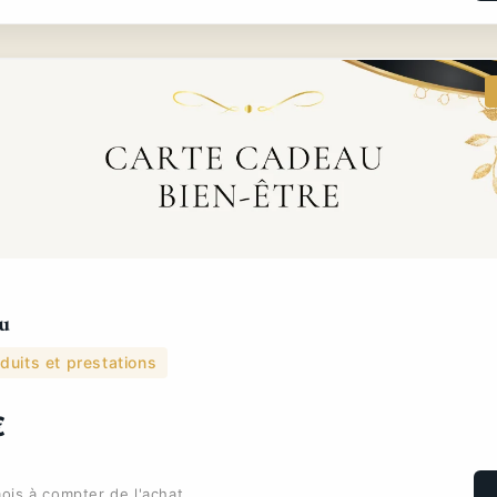
u
duits et prestations
€
ois à compter de l'achat