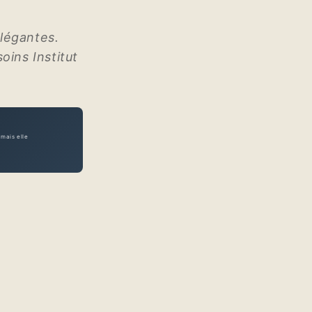
légantes.
oins Institut
mais elle