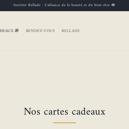
Institut Bellade : L'alliance de la beauté et du bien-être 🪷
DEAUX 🎁
RENDEZ-VOUS
BELLADE
Nos cartes cadeaux