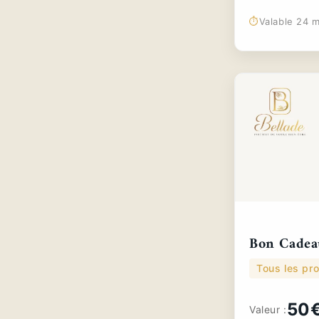
⏱️
Valable 24 m
Bon Cadea
Tous les pro
50
Valeur :