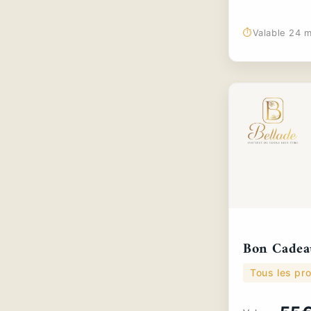
⏱️
Valable 24 m
Bon Cadea
Tous les pro